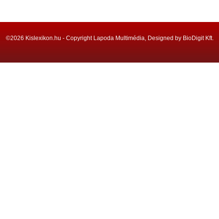
©2026 Kislexikon.hu - Copyright Lapoda Multimédia, Designed by BioDigit Kft.