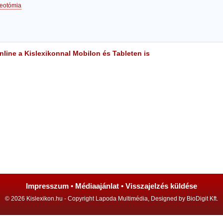
reotómia
line a Kislexikonnal Mobilon és Tableten is
Impresszum
•
Médiaajánlat
•
Visszajelzés küldése
© 2026 Kislexikon.hu - Copyright Lapoda Multimédia, Designed by BioDigit Kft.