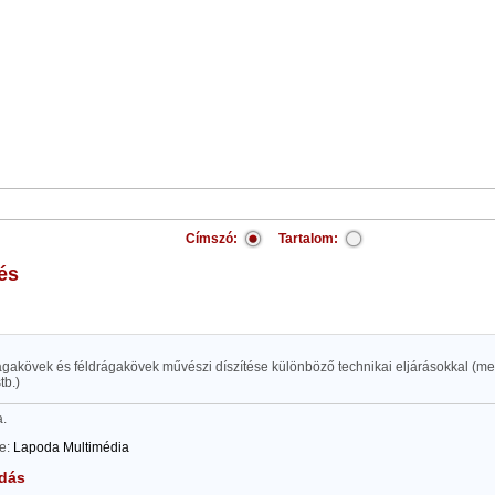
Címszó:
Tartalom:
és
ágakövek és féldrágakövek művészi díszítése különböző technikai eljárásokkal (me
tb.)
a.
te:
Lapoda Multimédia
dás