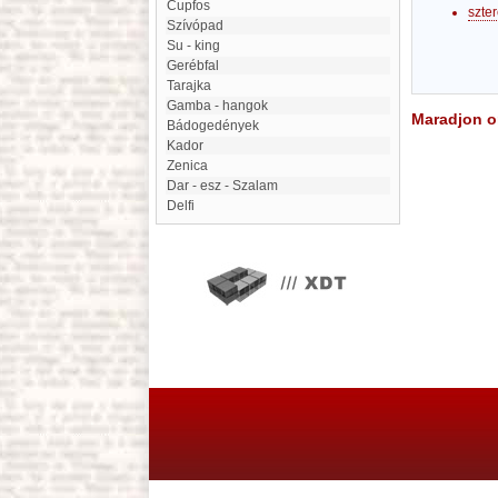
cupfos
szte
Szívópad
Su - king
Gerébfal
Tarajka
Gamba - hangok
Maradjon on
Bádogedények
Kador
Zenica
Dar - esz - Szalam
Delfi