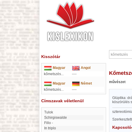
Kisszótár
Magyar
Angol
kőmetsz
kőmetszés...
----
művészet
Magyar
Német
kőmetszés...
----
Glüptika: dr
Címszavak véletlenül
köszörülés s
sztereotómi
Tulok
Schirgiswalde
Szerkesztet
fillo -
Kapcsoló
in triplo