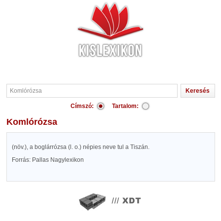
Címszó:
Tartalom:
Komlórózsa
(növ.), a boglárrózsa (l. o.) népies neve tul a Tiszán.
Forrás: Pallas Nagylexikon