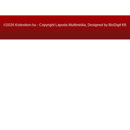
©2026 Kislexikon.hu - Copyright Lapoda Multimédia, Designed by BioDigit Kft.