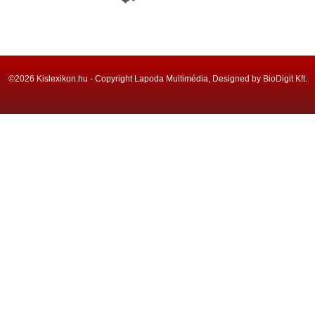
©2026 Kislexikon.hu - Copyright Lapoda Multimédia, Designed by BioDigit Kft.