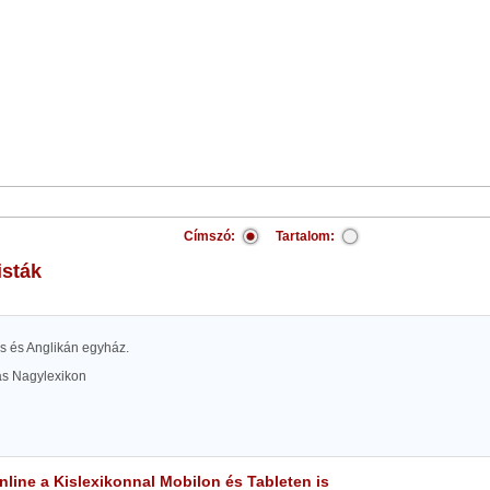
Címszó:
Tartalom:
isták
rs és Anglikán egyház.
las Nagylexikon
line a Kislexikonnal Mobilon és Tableten is