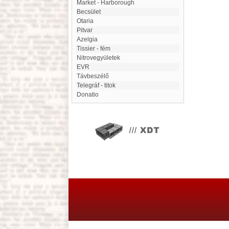
Market - Harborough
Becsület
Otaria
Pitvar
Azelgia
Tissier - fém
Nitrovegyületek
EVR
Távbeszélő
Telegráf - titok
Donatio