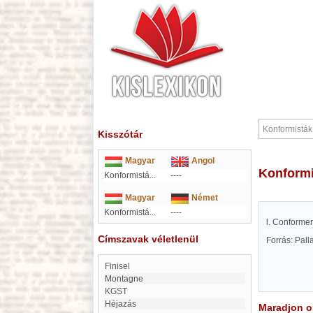
Kisszótár
Magyar
Angol
Konform
Konformistá...
----
Magyar
Német
Konformistá...
----
l. Conforme
Címszavak véletlenül
Forrás: Pal
finisel
Montagne
KGST
Héjazás
Maradjon on