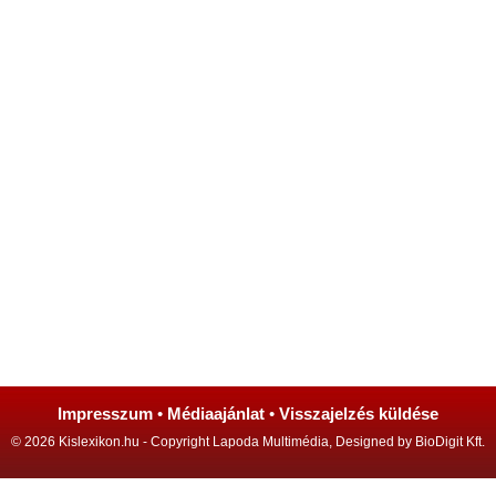
Impresszum
•
Médiaajánlat
•
Visszajelzés küldése
© 2026 Kislexikon.hu - Copyright Lapoda Multimédia, Designed by BioDigit Kft.