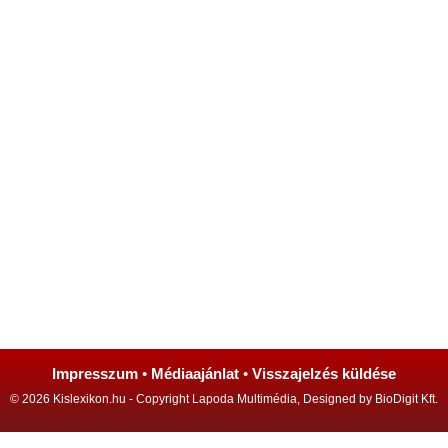
Impresszum
•
Médiaajánlat
•
Visszajelzés küldése
© 2026 Kislexikon.hu - Copyright Lapoda Multimédia, Designed by BioDigit Kft.