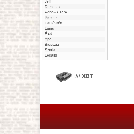
Jeffr.
Dominus
Porto - Alegre
Proteus
paritáskód
Lamu
Éfód
Apo
biopszia
Szaria
Legális