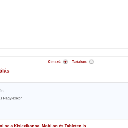
Címszó:
Tartalom:
tálás
és.
las Nagylexikon
line a Kislexikonnal Mobilon és Tableten is