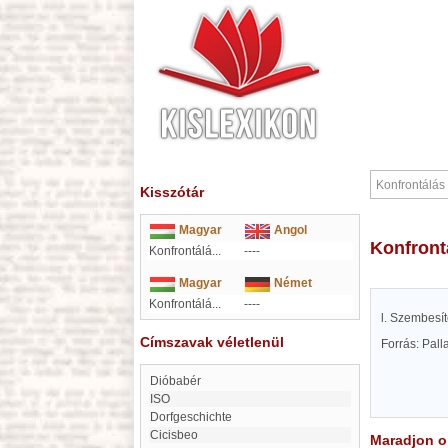
Kisszótár
Magyar
Angol
Konfron
Konfrontálá...
----
Magyar
Német
Konfrontálá...
----
l. Szembesít
Címszavak véletlenül
Forrás: Pal
Dióbabér
ISO
Dorfgeschichte
cicisbeo
Maradjon on