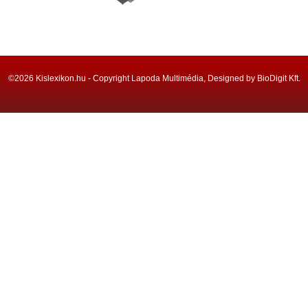
©2026 Kislexikon.hu - Copyright Lapoda Multimédia, Designed by BioDigit Kft.