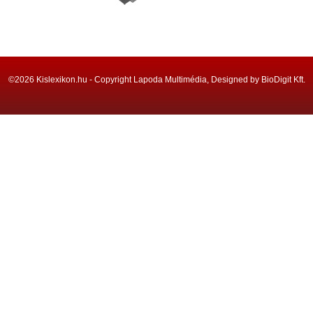
©2026 Kislexikon.hu - Copyright Lapoda Multimédia, Designed by BioDigit Kft.