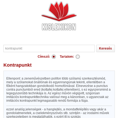
Címszó:
Tartalom:
kontrapunkt
Ellenpont: a zeneművészetben polifon több szólamú szerkesztésmód,
mely a szólamokat önállónak és egyenrangúnak tekinti, ellentétben a
főként hangzatokban gondolkodó homofóniával. EInevezése a punctus
contra punctumból ered (kottafej kottafej ellenében), s ez egyszersmind a
legegyszerűbb technikája is. Az egész művön végigvitt, szigorúan
imitációs kontrapunkttechnika valósul meg a kánonban, s ugyancsak az
imitációs kontrapunkt legmagasabb rendű formája a fúga.
ezzel analóg jelenségek - a hanglejtés, a mondatfelépítés vagy akár a
gondolatmenetek, a cselekményszövés stb. szintjén - az irodalmi művek
szerkezeteiben is megtalálhatók, s ezért itt is szokás