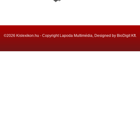
©2026 Kislexikon.hu - Copyright Lapoda Multimédia, Designed by BioDigit Kft.