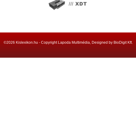
©2026 Kislexikon.hu - Copyright Lapoda Multimédia, Designed by BioDigit Kft.