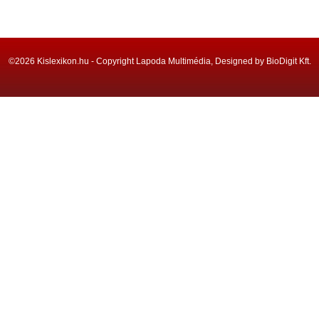
©2026 Kislexikon.hu - Copyright Lapoda Multimédia, Designed by BioDigit Kft.