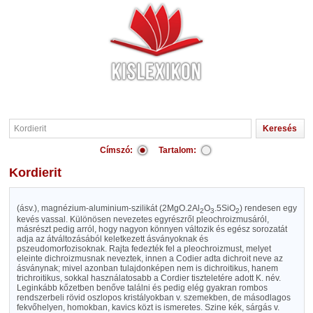
Címszó:
Tartalom:
Kordierit
(ásv.), magnézium-aluminium-szilikát (2MgO.2Al
O
.5SiO
) rendesen egy
2
3
2
kevés vassal. Különösen nevezetes egyrészről pleochroizmusáról,
másrészt pedig arról, hogy nagyon könnyen változik és egész sorozatát
adja az átváltozásából keletkezett ásványoknak és
pszeudomorfozisoknak. Rajta fedezték fel a pleochroizmust, melyet
eleinte dichroizmusnak neveztek, innen a Codier adta dichroit neve az
ásványnak; mivel azonban tulajdonképen nem is dichroitikus, hanem
trichroitikus, sokkal használatosabb a Cordier tiszteletére adott K. név.
Leginkább kőzetben benőve találni és pedig elég gyakran rombos
rendszerbeli rövid oszlopos kristályokban v. szemekben, de másodlagos
fekvőhelyen, homokban, kavics közt is ismeretes. Szine kék, sárgás v.