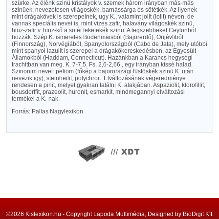
szürke. Az élénk szinü kristályok v. szemek három irányban más-más
szinüek, nevezetesen világoskék, barnássárga és sötétkék. Az ilyenek
mint drágakövek is szerepelnek, ugy K., valamint jolit (iolit) néven, de
vannak speciális nevei is, mint vizes zafir, halavány világoskék szinü,
hiuz-zafir v. hiuz-kő a sötét feketekék szinü. A legszebbeket Ceylonból
hozzák. Szép K. ismeretes Bodenmaisból (Bajorerdő), Orijévfiből
(Finnország), Norvégiából, Spanyolországból (Cabo de Jata), mely utóbbi
mint spanyol lazulit is szerepel a drágakőkereskedésben, az Egyesült-
Államokból (Haddam, Connecticut). Hazánkban a Karancs hegységi
trachitban van meg. K. 7-7,5. Fs. 2,6-2,66., egy irányban kissé halad.
Szinonim nevei: peliom (főkép a bajorországi füstöskék szinü K. után
nevezik igy), steinheilit, polychroit. Elváltozásának végeredménye
rendesen a pinit, melyet gyakran találni K. alakjában. Aspaziolit, klorofillit,
bousdorffit, prazeolit, huronit, esmarkit, mindmegannyi elváltozási
termékei a K.-nak.
Forrás: Pallas Nagylexikon
©2026 Kislexikon.hu - Copyright Lapoda Multimédia, Designed by BioDigit Kft.