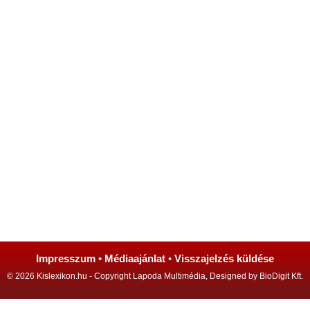
Impresszum
•
Médiaajánlat
•
Visszajelzés küldése
© 2026 Kislexikon.hu - Copyright Lapoda Multimédia, Designed by BioDigit Kft.