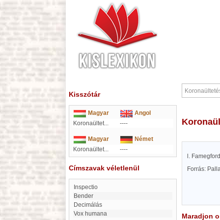
Kisszótár
Magyar
Angol
Koronaü
Koronaültet...
----
Magyar
Német
Koronaültet...
----
l. Famegford
Címszavak véletlenül
Forrás: Pal
Inspectio
Bender
Decimálás
Vox humana
Maradjon on