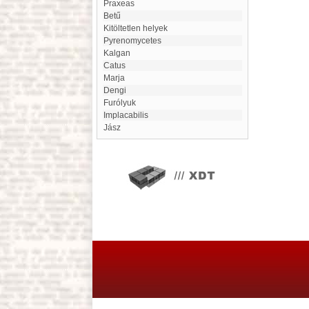
Praxeas
betű
kitöltetlen helyek
Pyrenomycetes
Kalgan
Catus
Marja
Dengi
Furólyuk
Implacabilis
Jász