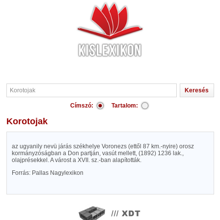
Címszó:
Tartalom:
Korotojak
az ugyanily nevü járás székhelye Voronezs (ettől 87 km.-nyire) orosz
kormányzóságban a Don partján, vasút mellett, (1892) 1236 lak.,
olajprésekkel. A várost a XVII. sz.-ban alapították.
Forrás: Pallas Nagylexikon