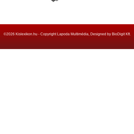
©2026 Kislexikon.hu - Copyright Lapoda Multimédia, Designed by BioDigit Kft.