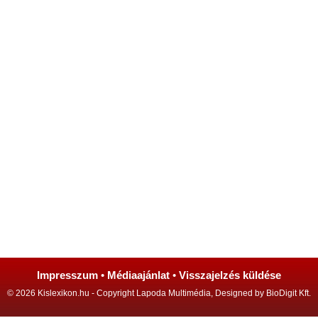
Impresszum
•
Médiaajánlat
•
Visszajelzés küldése
© 2026 Kislexikon.hu - Copyright Lapoda Multimédia, Designed by BioDigit Kft.