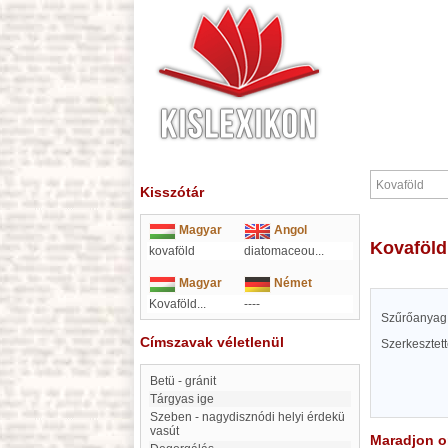
Kisszótár
Magyar
Angol
Kovaföld
kovaföld
diatomaceou
...
Magyar
Német
Kovaföld...
----
Szűrőanyag.
Címszavak véletlenül
Szerkesztet
Betü - gránit
Tárgyas ige
Szeben - nagydisznódi helyi érdekü
vasút
Maradjon on