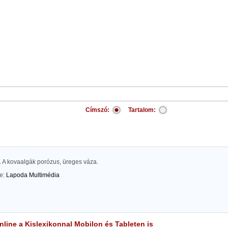
Címszó:
Tartalom:
 A kovaalgák porózus, üreges váza.
te:
Lapoda Multimédia
line a Kislexikonnal Mobilon és Tableten is