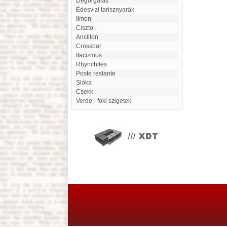
Degorgálás
édesvizi tarisznyarák
Ilmen
ciszto -
Ancillon
crossbar
Itacizmus
Rhynchites
Poste restante
slóka
Csekk
Verde - foki szigetek