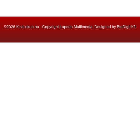
©2026 Kislexikon.hu - Copyright Lapoda Multimédia, Designed by BioDigit Kft.