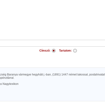
Címszó:
Tartalom:
özség Baranya vármegye hegyháti j.-ban, (1891) 1447 német lakossal, postahivatal
pénztárral.
las Nagylexikon