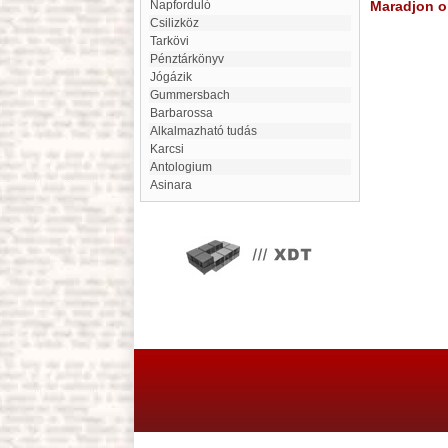
napforduló
Maradjon on
Csilizköz
Tarkövi
Pénztárkönyv
jógázik
Gummersbach
Barbarossa
Alkalmazható tudás
Karcsi
Antologium
Asinara