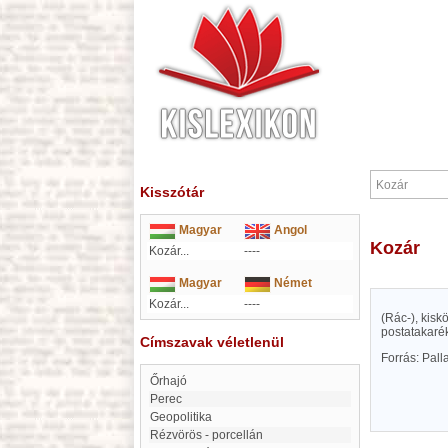
Kisszótár
Magyar
Angol
Kozár
Kozár...
----
Magyar
Német
Kozár...
----
(Rác-), kisk
postatakarék
Címszavak véletlenül
Forrás: Pal
Őrhajó
Perec
geopolitika
Rézvörös - porcellán