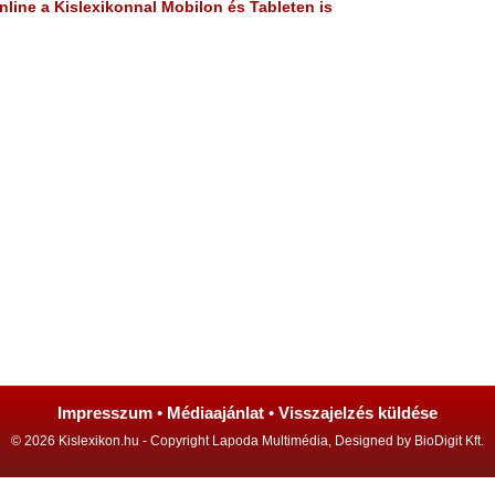
line a Kislexikonnal Mobilon és Tableten is
Impresszum
•
Médiaajánlat
•
Visszajelzés küldése
© 2026 Kislexikon.hu - Copyright Lapoda Multimédia, Designed by BioDigit Kft.