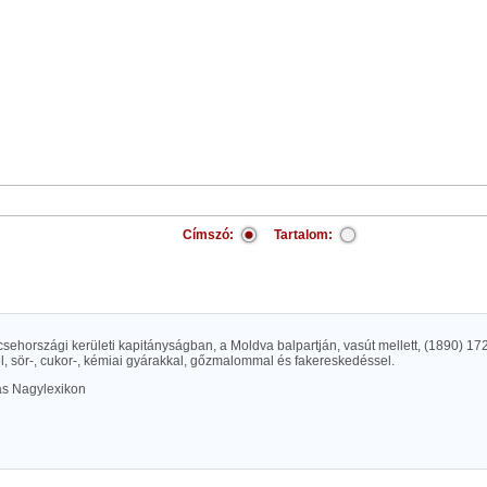
Címszó:
Tartalom:
csehországi kerületi kapitányságban, a Moldva balpartján, vasút mellett, (1890) 172
, sör-, cukor-, kémiai gyárakkal, gőzmalommal és fakereskedéssel.
las Nagylexikon