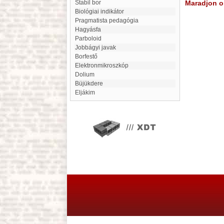
Stabil bor
Maradjon on
Biológiai indikátor
Pragmatista pedagógia
Hagyásfa
Parboloid
Jobbágyi javak
Borfestő
Elektronmikroszkóp
Dolium
Büjükdere
Eljákim