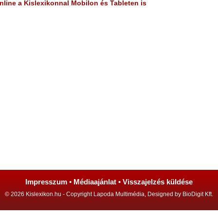
line a Kislexikonnal Mobilon és Tableten is
Impresszum
•
Médiaajánlat
•
Visszajelzés küldése
© 2026 Kislexikon.hu - Copyright Lapoda Multimédia, Designed by BioDigit Kft.