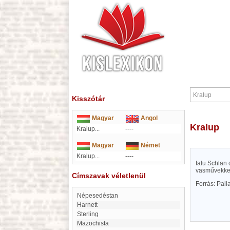
Kisszótár
Magyar
Angol
Kralup
Kralup...
----
Magyar
Német
Kralup...
----
falu Schlan 
vasművekkel
Címszavak véletlenül
Forrás: Pal
Népesedéstan
Harnett
Sterling
Mazochista