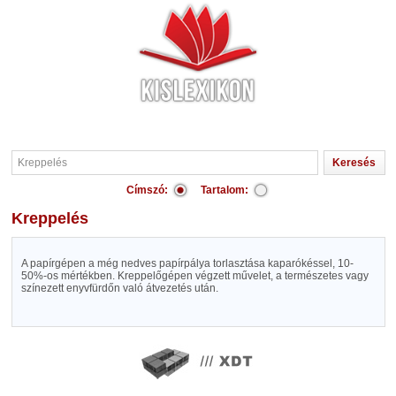
Címszó:
Tartalom:
Kreppelés
A papírgépen a még nedves papírpálya torlasztása kaparókéssel, 10-
50%-os mértékben. Kreppelőgépen végzett művelet, a természetes vagy
színezett enyvfürdőn való átvezetés után.