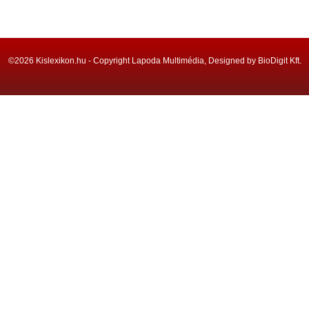
©2026 Kislexikon.hu - Copyright Lapoda Multimédia, Designed by BioDigit Kft.