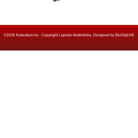
©2026 Kislexikon.hu - Copyright Lapoda Multimédia, Designed by BioDigit Kft.