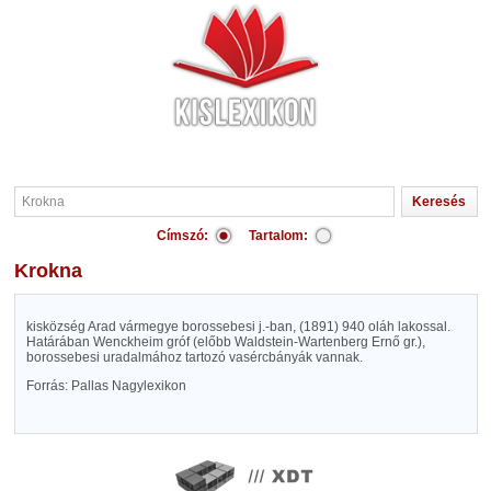
Címszó:
Tartalom:
Krokna
kisközség Arad vármegye borossebesi j.-ban, (1891) 940 oláh lakossal.
Határában Wenckheim gróf (előbb Waldstein-Wartenberg Ernő gr.),
borossebesi uradalmához tartozó vasércbányák vannak.
Forrás: Pallas Nagylexikon