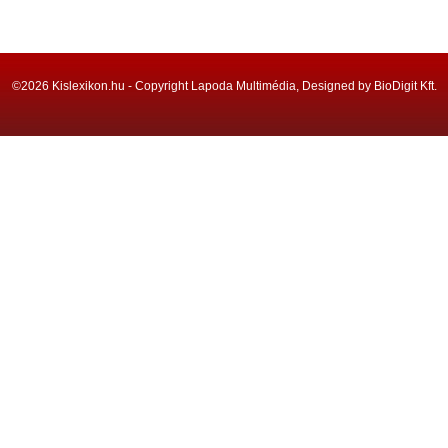
©2026 Kislexikon.hu - Copyright Lapoda Multimédia, Designed by BioDigit Kft.