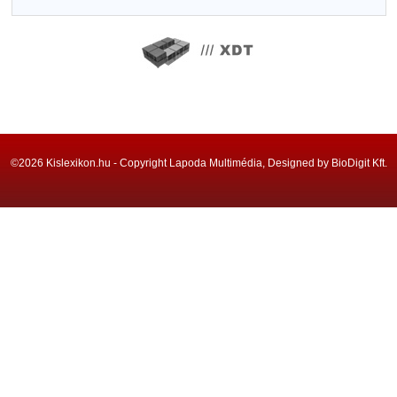
©2026 Kislexikon.hu - Copyright Lapoda Multimédia, Designed by BioDigit Kft.