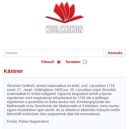
Címszó:
Tartalom:
Kästner
Ábrahám Gotthelf, német matematikus és költő, szül. Lipcsében 1719
szept. 27., megh. Göttingában 1800 jun. 20. Lipcsében jogot, filozofiát,
matematikát és fizikát hallgatott. Ugyanily tárgyakból tartott a lipcsei
egyetemen mint magántanár előadásokat és 1746 óta a göttingai
egyetemen a geometria és fizika tanára volt. Irt Anfangsgründe der
Mathematik-ot és Geschichte der Mathematik-ot 4 kötetben, mely munka
egyes részleteiben igen derék, de az általános áttekintés hiányzik belőle.
Mint költő különösen éles epigrammái által lett nevezetessé.
Forrás: Pallas Nagylexikon