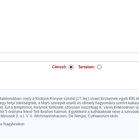
Címszó:
Tartalom:
Babiloniában, mely a Királyok Könyve szerint (17. fej.) Izrael törzseinek egyik főfő é
egy helyi istenségnek, a Mars szerepét viselő és némely hagyomány szerint kaka
t. Ezt a templomot, melynek története szorosan összefügg K. város történetével, 
ntól 5 órányira fekvő Tell-Ibrahim halmon. Egyébként a kuthaiaknak neve a sziruso
itánusok (l. o.). V. ö. Wichmannshausen, De Nergal, Cuthaeorum idolo.
las Nagylexikon