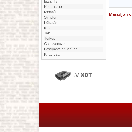
Istvánffy
Kontratenor
Meddáh
Maradjon on
Simplum
Lőhatás
kris
Taiti
Térkép
csuszatészta
lefolyástalan terület
Khadidsa