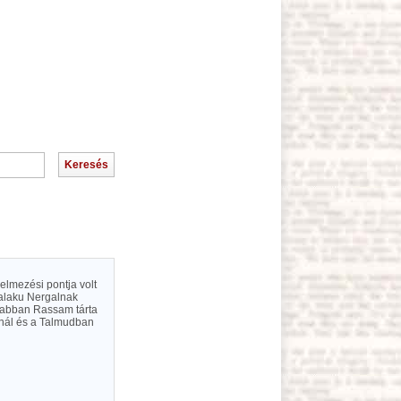
lelmezési pontja volt
salaku Nergalnak
újabban Rassam tárta
knál és a Talmudban