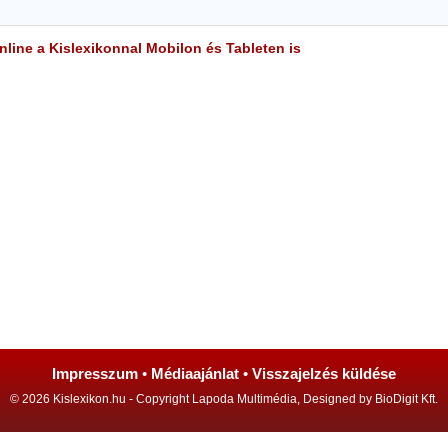
line a Kislexikonnal Mobilon és Tableten is
Impresszum
•
Médiaajánlat
•
Visszajelzés küldése
© 2026 Kislexikon.hu - Copyright Lapoda Multimédia, Designed by BioDigit Kft.