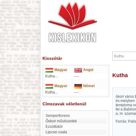
Kisszótár
Magyar
Angol
Kutha
Kutha...
----
Magyar
Német
Kutha...
----
ókori város 
és melyben 
Címszavak véletlenül
temploma vol
fel a Babilo
a. m. szamar
Semperflorens
őskori művészetek
Forrás: Pal
Ezüsttükör
Lipcsei csata