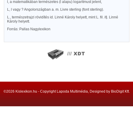
l, a matematikában természetes (l alapu) logaritmust jelent,
L, l vagy
?
Angolországban a. m. Livre sterling (font sterling).
L., természetrajzi rövidítés id. Linné Károly helyett, mint L. fil. ifj. Linné
Károly helyett.
Forrás: Pallas Nagylexikon
©2026 Kislexikon.hu - Copyright Lapoda Multimédia, Designed by BioDigit Kft.