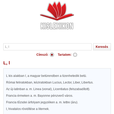
Címszó:
Tartalom:
L, l
L kis alakban l, a magyar betürendben a tizenhetedik betü.
Római feliratokban, kéziratokban Lucius, Lector, Liber, Libertus.
Az új-latinban a. m. Linea (vonal), Licentiatus (felszabadított).
Francia érmeken a. m. Bayonne pénzverő város.
Francia tőzsdei árfolyam jegyzéken a. m. lettre (áru).
l, hivatalos rövidítése a liternek.