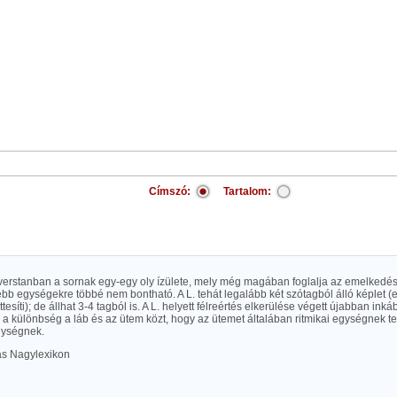
Címszó:
Tartalom:
a verstanban a sornak egy-egy oly ízülete, mely még magában foglalja az emelkedés
bb egységekre többé nem bontható. A L. tehát legalább két szótagból álló képlet (e
tesíti); de állhat 3-4 tagból is. A L. helyett félreértés elkerülése végett újabban i
 a különbség a láb és az ütem közt, hogy az ütemet általában ritmikai egységnek tek
gységnek.
las Nagylexikon