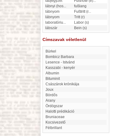
lábjegyzet
Fußnote (e)
...
lábnyi (hos
...
fußlang
lábnyom
Fußtritt (r
...
lábnyom
Tritt (r)
laboratóriu
...
Labor (s)
lábszár
Bein (s)
Címszavak véletlenül
Bürkel
Bombicz Barbara
Lesence - Istvánd
Kasszabi - kenyér
Albumin
bituminit
Császárok krónikája
Joux
Bördős
Arany
Ördögszar
Halotti prédikáció
Bruniaceae
Kocsivezető
Félbrillant