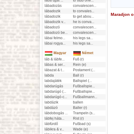
lába ujját
...
to stub one
...
lábadozás
convalescen
...
lábadozik
to convales
...
Maradjon on
lábadozik
to get abou
...
lábadozik v
...
he is conva
...
lábadozó
convalescen
...
lábadozó be
...
convalescen
...
lábai felmo
...
his legs sa
...
lábai rogya
...
his legs sa
...
Magyar
Német
láb & lábfe
...
Fuß (r)
lábas & ser
...
Rein (e)
lábazat & t
...
Postament (
...
labda
Ball (r)
labdajáték
Ballspiel (
...
labdarúgás
Fußballspie
...
labdarúgó (
...
Fußballspie
...
labdarúgó-c
...
Fußballmann
...
labdázik
ballen
labdázó
Baller (r)
lábdobogás
...
Trampeln (s
...
lábfej háta
...
Rist (r)
lábfürdő
Fußbad (s)
lábikra & v
...
Wade (e)