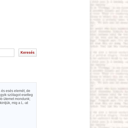
 és esés elemét, de
gyik szótagot esetleg
nkább ütemet mondunk;
intjük, mig a L.-at