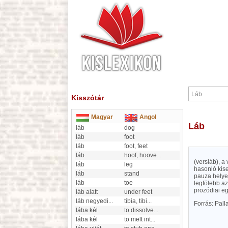
Kisszótár
Magyar
Angol
Láb
láb
dog
láb
foot
láb
foot, feet
láb
hoof, hoove
...
(versláb), 
láb
leg
hasonló kise
láb
stand
pauza helyet
láb
toe
legfölebb az
prozódiai e
láb alatt
under feet
láb negyedi
...
tibia, tibi
...
Forrás: Pal
lába kél
to dissolve
...
lába kél
to melt int
...