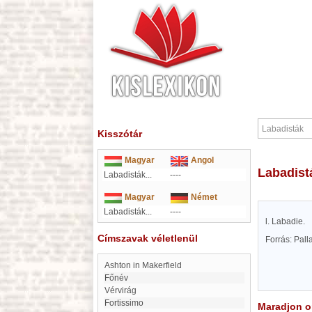
Kisszótár
Magyar
Angol
Labadist
Labadisták...
----
Magyar
Német
Labadisták...
----
l. Labadie.
Címszavak véletlenül
Forrás: Pal
Ashton in Makerfield
főnév
Vérvirág
fortissimo
Maradjon on