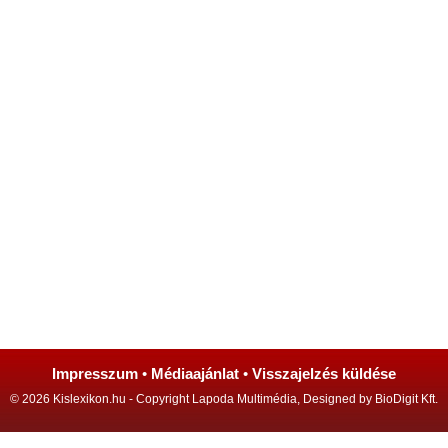
Impresszum
•
Médiaajánlat
•
Visszajelzés küldése
© 2026 Kislexikon.hu - Copyright Lapoda Multimédia, Designed by BioDigit Kft.