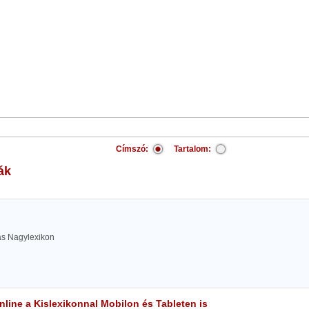
Címszó:
Tartalom:
ák
las Nagylexikon
line a Kislexikonnal Mobilon és Tableten is