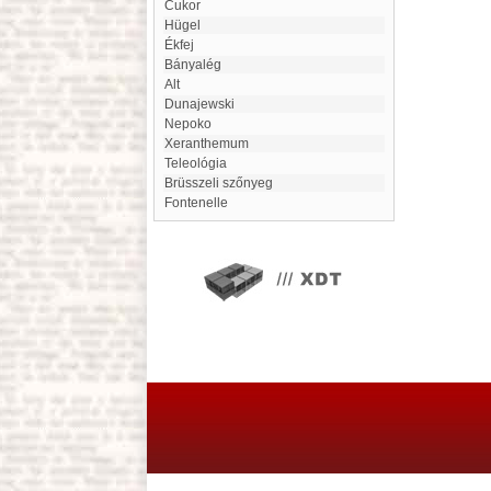
Cukor
Hügel
Ékfej
Bányalég
Alt
Dunajewski
Nepoko
Xeranthemum
teleológia
Brüsszeli szőnyeg
Fontenelle