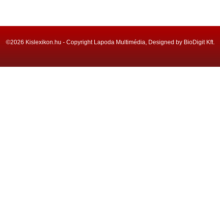
©2026 Kislexikon.hu - Copyright Lapoda Multimédia, Designed by BioDigit Kft.