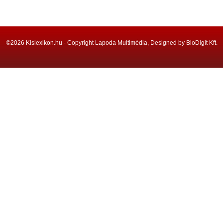
©2026 Kislexikon.hu - Copyright Lapoda Multimédia, Designed by BioDigit Kft.