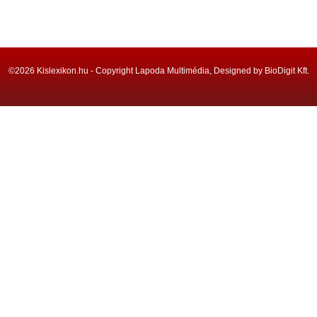
©2026 Kislexikon.hu - Copyright Lapoda Multimédia, Designed by BioDigit Kft.