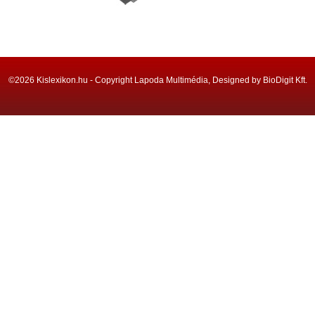
©2026 Kislexikon.hu - Copyright Lapoda Multimédia, Designed by BioDigit Kft.