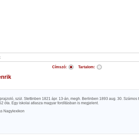
Címszó:
Tartalom:
enrik
rajzoló, szül. Stettinben 1821 ápr. 13-án, megh. Berlinben 1893 aug. 30. Számos té
2 óta. Egy iskolai atlasza magyar fordításban is megjelent.
las Nagylexikon