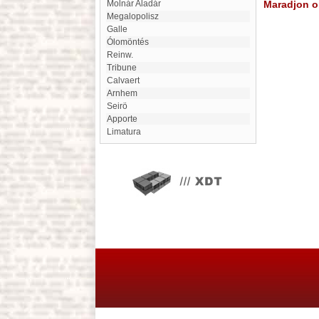
Molnár Aladár
Maradjon on
megalopolisz
Galle
Ólomöntés
Reinw.
Tribune
Calvaert
Arnhem
Seirö
Apporte
Limatura