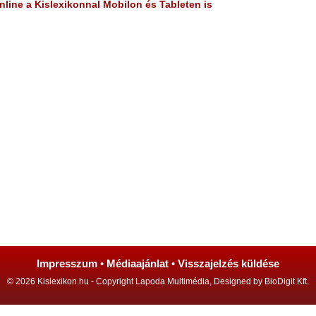
line a Kislexikonnal Mobilon és Tableten is
Impresszum
•
Médiaajánlat
•
Visszajelzés küldése
© 2026 Kislexikon.hu - Copyright Lapoda Multimédia, Designed by BioDigit Kft.