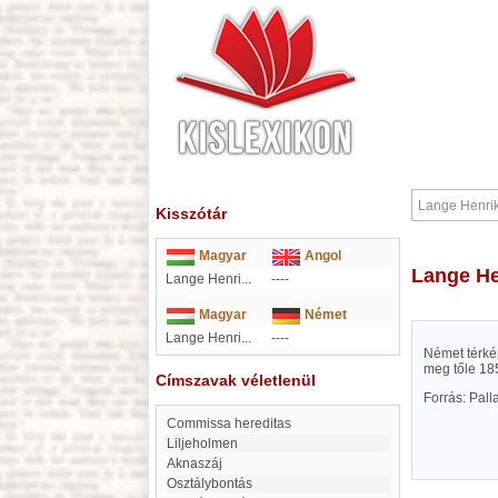
Kisszótár
Magyar
Angol
Lange H
Lange Henri...
----
Magyar
Német
Lange Henri...
----
Német térkép
meg tőle 185
Címszavak véletlenül
Forrás: Pal
Commissa hereditas
Liljeholmen
Aknaszáj
Osztálybontás