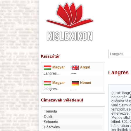
Kisszótár
Magyar
Angol
Langres
Langres...
----
Magyar
Német
Langres...
----
(ejtsd: láng
balpartján, 
Címszavak véletlenül
ollókészítéss
való Saint-
templom, sz
Tremola
elhelyezve. 
dekli
Menge stb.) 
kitünt. 301.
Schunda
háboruban a
Hósövény
keríthették b