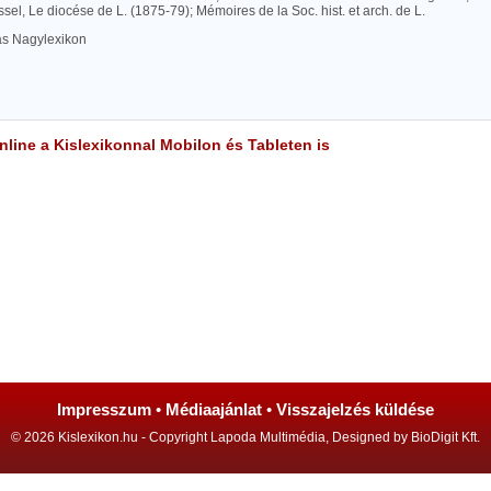
sel, Le diocése de L. (1875-79); Mémoires de la Soc. hist. et arch. de L.
las Nagylexikon
line a Kislexikonnal Mobilon és Tableten is
Impresszum
•
Médiaajánlat
•
Visszajelzés küldése
© 2026 Kislexikon.hu - Copyright Lapoda Multimédia, Designed by BioDigit Kft.