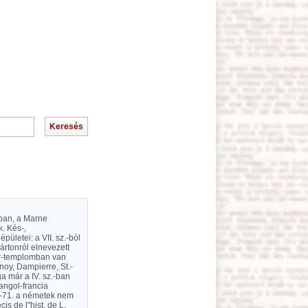
tban, a Marne
. Kés-,
pületei: a VII. sz.-ból
rtonról elnevezett
er-templomban van
noy, Dampierre, St.-
a már a IV. sz.-ban
 angol-francia
0-71. a németek nem
is de l"hist. de L.