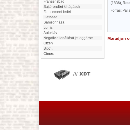
Franzensbad
(1836); Rous
Sajtórendőri kihágások
Forrás: Pal
Fa - cement fedél
Flathead
Sámsonháza
Lorris
autokláv
negatív ellenállású jelleggörbe
Maradjon on
Otzen
Sibth.
Cimex