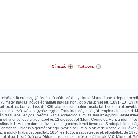
Címszó:
Tartalom:
r), elsőrendü erősség, járási és püspöki székhely Haute-Marne francia départemen
475 méter magas, hóvös éghajlatu magaslaton, több vasút mellett, (1891) 10 719 lak
el, ecet- és bőrgyártással, 1836. alapított történelmi társulattal. Legjelentékenyebb é
Mammés nevü székesegyház, egyike Franciaország első gót templomainak; a szt. Má
ép feszülettel; egy gallo-római kapu. Archeologiai muzeuma az egykori Saint-Didi
Erődítményei egy citadellából és 12 erősségből (Mont, Cognelot, Montlandon, Ples
állanak. L. Andomaturum név alatt a lingonoknak volt fővárosa. Strategiai fontosság
 Constantin Chlorus a germánok egy invázióját L. falai alatt verte vissza. A 100 éves
z angolok hiába ostromolták. 1814. és 1815. a szövetségesek elfoglalták, de 187
irtokukba. L. szülővárosa Diderotnak, akinek emléket is állítottak. V. ö. Migueret, Préc