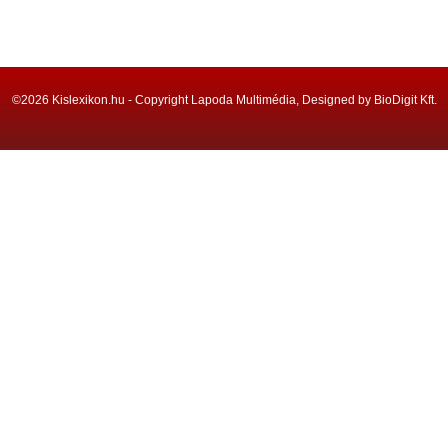
©2026 Kislexikon.hu - Copyright Lapoda Multimédia, Designed by BioDigit Kft.