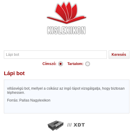
Címszó:
Tartalom:
Lápi bot
villásvégü bot, mellyel a csíkász az ingó lápot vizsgálgatja, hogy biztosan
léphessen.
Forrás: Pallas Nagylexikon