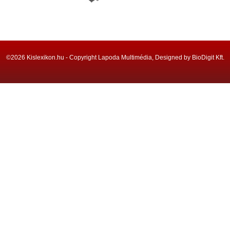
©2026 Kislexikon.hu - Copyright Lapoda Multimédia, Designed by BioDigit Kft.