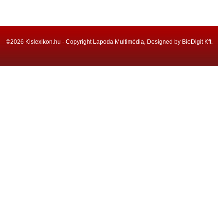
©2026 Kislexikon.hu - Copyright Lapoda Multimédia, Designed by BioDigit Kft.