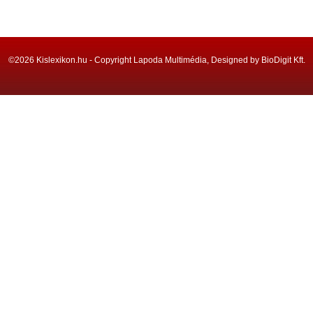
©2026 Kislexikon.hu - Copyright Lapoda Multimédia, Designed by BioDigit Kft.