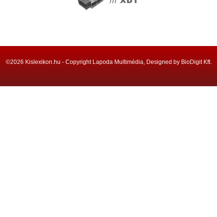
©2026 Kislexikon.hu - Copyright Lapoda Multimédia, Designed by BioDigit Kft.