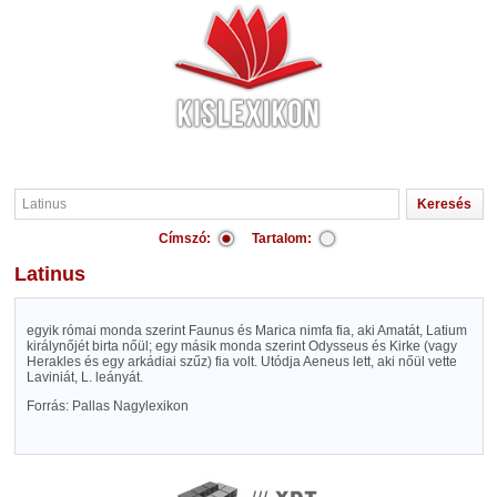
Címszó:
Tartalom:
Latinus
egyik római monda szerint Faunus és Marica nimfa fia, aki Amatát, Latium
királynőjét birta nőül; egy másik monda szerint Odysseus és Kirke (vagy
Herakles és egy arkádiai szűz) fia volt. Utódja Aeneus lett, aki nőül vette
Laviniát, L. leányát.
Forrás: Pallas Nagylexikon