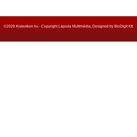
©2026 Kislexikon.hu - Copyright Lapoda Multimédia, Designed by BioDigit Kft.