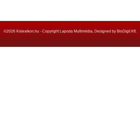
©2026 Kislexikon.hu - Copyright Lapoda Multimédia, Designed by BioDigit Kft.