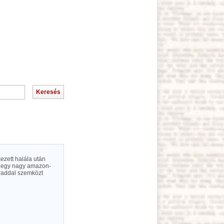
ezett halála után
ól egy nagy amazon-
hraddal szemközt