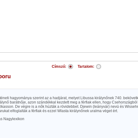
Címszó:
Tartalom:
boru
téneti hagyománya szerint az a hadjárat, melyet Libussa királynőnek 740. bekövetk
irálynő barátnője, azon szándékkal kezdett meg a férfiak ellen, hogy Csehországb
alkasson. De végre is a nők húzták a rövidebbet. Djewin (leányvár) nevü és Wisse
ukat elfoglalták a férfiak és ezzel Wlasta királynőnek uralma véget ért.
las Nagylexikon