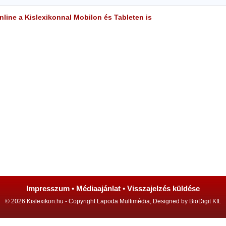
line a Kislexikonnal Mobilon és Tableten is
Impresszum
•
Médiaajánlat
•
Visszajelzés küldése
© 2026 Kislexikon.hu - Copyright Lapoda Multimédia, Designed by BioDigit Kft.