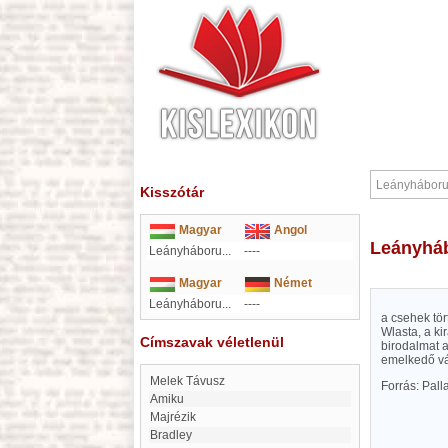
Kisszótár
Magyar
Angol
Leányhá
Leányháboru...
----
Magyar
Német
Leányháboru...
----
a csehek tör
Wlasta, a k
Címszavak véletlenül
birodalmat 
emelkedő vár
Melek Távusz
Forrás: Pal
Amiku
majrézik
Bradley