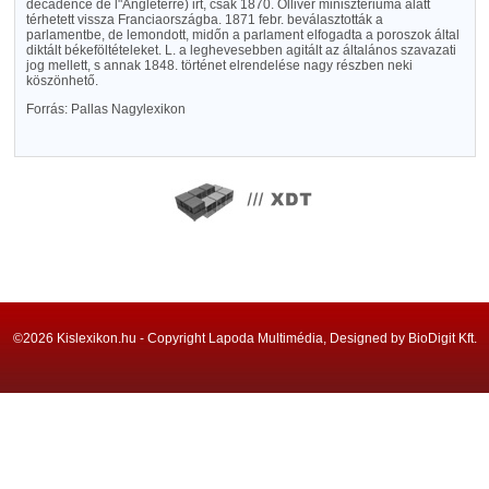
décadence de l"Angleterre) irt, csak 1870. Olliver minisztériuma alatt
térhetett vissza Franciaországba. 1871 febr. beválasztották a
parlamentbe, de lemondott, midőn a parlament elfogadta a poroszok által
diktált békeföltételeket. L. a leghevesebben agitált az általános szavazati
jog mellett, s annak 1848. történet elrendelése nagy részben neki
köszönhető.
Forrás: Pallas Nagylexikon
©2026 Kislexikon.hu - Copyright Lapoda Multimédia, Designed by BioDigit Kft.