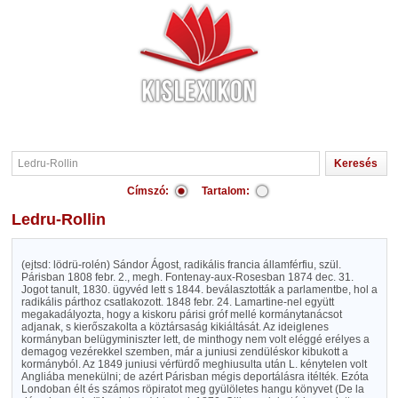
Címszó:
Tartalom:
Ledru-Rollin
(ejtsd: lödrü-rolén) Sándor Ágost, radikális francia államférfiu, szül.
Párisban 1808 febr. 2., megh. Fontenay-aux-Rosesban 1874 dec. 31.
Jogot tanult, 1830. ügyvéd lett s 1844. beválasztották a parlamentbe, hol a
radikális párthoz csatlakozott. 1848 febr. 24. Lamartine-nel együtt
megakadályozta, hogy a kiskoru párisi gróf mellé kormánytanácsot
adjanak, s kierőszakolta a köztársaság kikiáltását. Az ideiglenes
kormányban belügyminiszter lett, de minthogy nem volt eléggé erélyes a
demagog vezérekkel szemben, már a juniusi zendüléskor kibukott a
kormányból. Az 1849 juniusi vérfürdő meghiusulta után L. kénytelen volt
Angliába menekülni; de azért Párisban mégis deportálásra itélték. Ezóta
Londoban élt és számos röpiratot meg gyülöletes hangu könyvet (De la