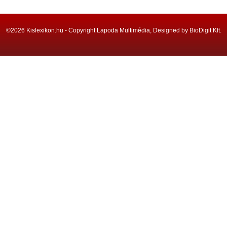
©2026 Kislexikon.hu - Copyright Lapoda Multimédia, Designed by BioDigit Kft.