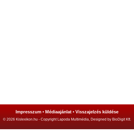
Impresszum
•
Médiaajánlat
•
Visszajelzés küldése
© 2026 Kislexikon.hu - Copyright Lapoda Multimédia, Designed by BioDigit Kft.