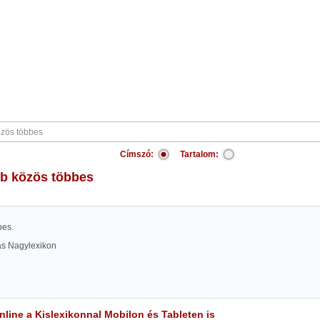
Címszó:
Tartalom:
bb közös többes
bes.
las Nagylexikon
line a Kislexikonnal Mobilon és Tableten is