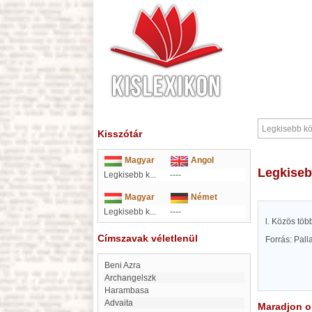
Kisszótár
Magyar
Angol
Legkise
Legkisebb k...
----
Magyar
Német
Legkisebb k...
----
l. Közös töb
Címszavak véletlenül
Forrás: Pal
Beni Azra
Archangelszk
Harambasa
Advaita
Maradjon on