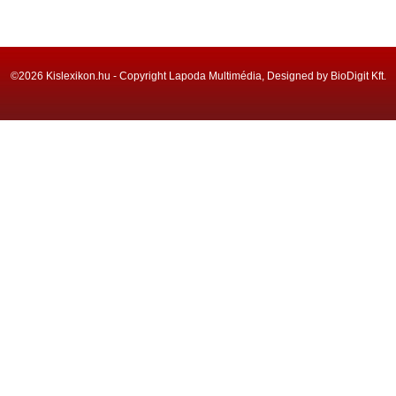
©2026 Kislexikon.hu - Copyright Lapoda Multimédia, Designed by BioDigit Kft.