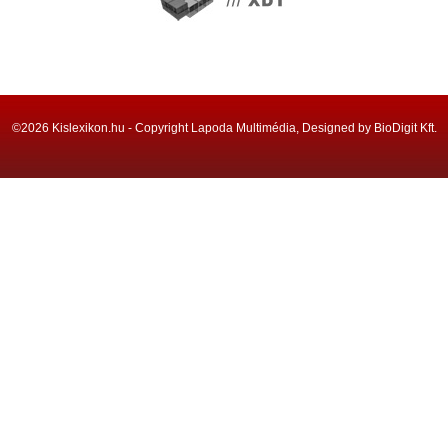
©2026 Kislexikon.hu - Copyright Lapoda Multimédia, Designed by BioDigit Kft.