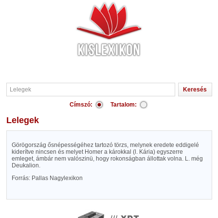
Címszó:
Tartalom:
Lelegek
Görögország ősnépességéhez tartozó törzs, melynek eredete eddigelé
kiderítve nincsen és melyet Homer a károkkal (l. Kária) egyszerre
emleget, ámbár nem valószinü, hogy rokonságban állottak volna. L. még
Deukalion.
Forrás: Pallas Nagylexikon