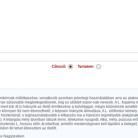
Címszó:
Tartalom:
álomkórnak műkifejezése; vonatkozik azonban jelenlegi használatában arra az alakr
ye súlyosabb megbetegedésnek, mig ez utóbbit sopor-nak nevezik. A L. fogalma n
mert bár itt is hiányzik az illető érintkezése a külvilággal, mégis különbözik amattól 
 könnyen föl nem ébreszthető, s teljesen hiányzik álmodása. A L. előfordul némely
hiszteriánál, s leghasználatosabb e kifejezés ma a hipnózis legmélyebb alakjának j
. A letargiás mély álomban látszik lenni, lélekzése nyugodt, ritka, mély, pulzusa er
hiszteriás L. hosszu időn át eltarthat, amidőn mesterségesen kell táplálni a beteget,
don fel lehet ébreszteni az illetőt.
las Nagylexikon