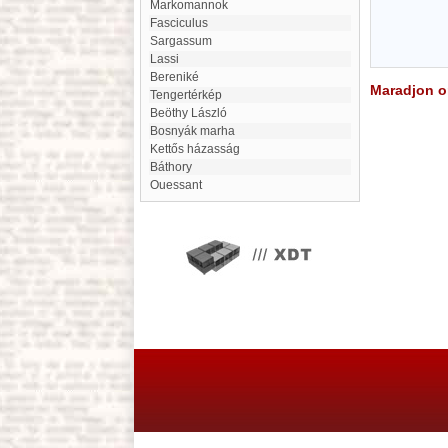
Markomannok
fasciculus
Sargassum
Lassi
Bereniké
Maradjon on
Tengertérkép
Beöthy László
Bosnyák marha
Kettős házasság
Báthory
Ouessant