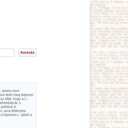
a, amely nem
em felel meg teljesen
az által, hogy a L.-
 elmebajnál, s
elölése (l.
ős, arca többnyire
 a hipnózis L.-jából a