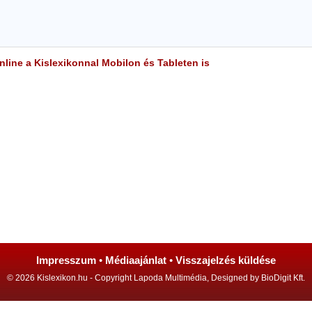
line a Kislexikonnal Mobilon és Tableten is
Impresszum
•
Médiaajánlat
•
Visszajelzés küldése
© 2026 Kislexikon.hu - Copyright Lapoda Multimédia, Designed by BioDigit Kft.