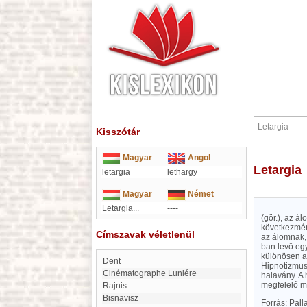
Kisszótár
Magyar
Angol
Letargia
letargia
lethargy
Magyar
Német
Letargia...
----
(gör.), az 
következmén
Címszavak véletlenül
az álomnak, 
ban levő egy
különösen a 
Dent
Hipnotizmus)
Cinématographe Luniére
halavány. A 
megfelelő mó
Rajnis
Bisnavisz
Forrás: Pal