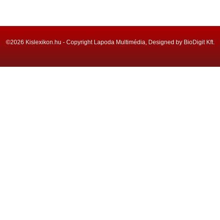
©2026 Kislexikon.hu - Copyright Lapoda Multimédia, Designed by BioDigit Kft.