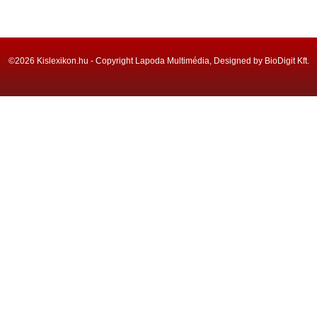
©2026 Kislexikon.hu - Copyright Lapoda Multimédia, Designed by BioDigit Kft.