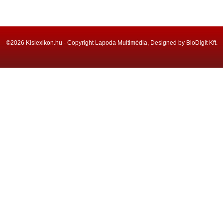
©2026 Kislexikon.hu - Copyright Lapoda Multimédia, Designed by BioDigit Kft.